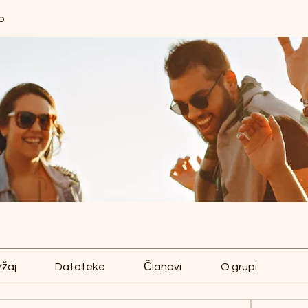
p
ržaj
Datoteke
Članovi
O grupi