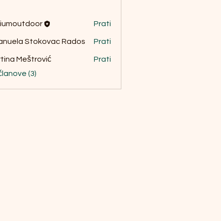
siumoutdoor
Prati
nuela Stokovac Rados
Prati
tina Meštrović
Prati
članove (3)