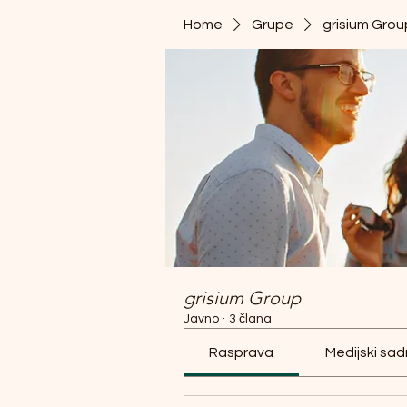
Home
Grupe
grisium Grou
grisium Group
Javno
·
3 člana
Rasprava
Medijski sad