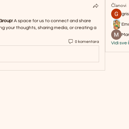
Članovi
gri
 Group
! A space for us to connect and share 
Ema
ng your thoughts, sharing media, or creating a 
Mar
0 komentara
Vidi sve 